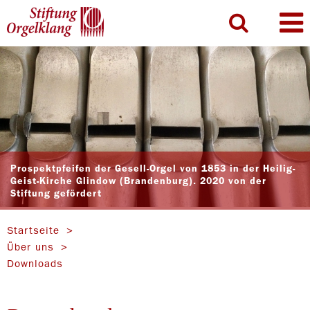
Prospektpfeifen der Gesell-Orgel von 1853 in der Heilig-
Geist-Kirche Glindow (Brandenburg). 2020 von der
Stiftung gefördert
Startseite
Über uns
Downloads