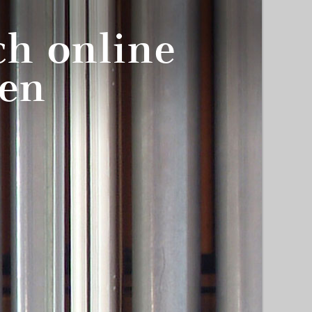
ch online
en