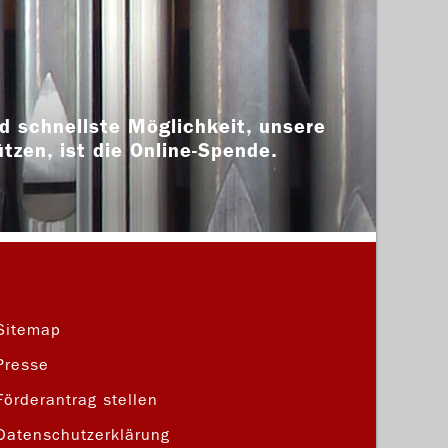
d schnellste Möglichkeit, unsere
ützen, ist die Online-Spende.
Sitemap
Presse
Förderantrag stellen
Datenschutzerklärung