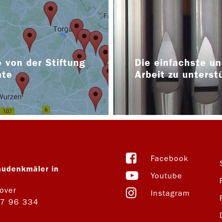
 von der Stiftung
Die einfachste un
nte
Arbeit zu unterst
Facebook
audenkmäler in
Youtube
over
Instagram
27 96 334