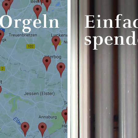
 Orgeln
Einfa
spend