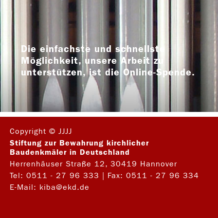
Die einfachste und schnellste
Möglichkeit, unsere Arbeit zu
unterstützen, ist die Online-Spende.
Copyright © JJJJ
Stiftung zur Bewahrung kirchlicher
Baudenkmäler in Deutschland
Herrenhäuser Straße 12, 30419 Hannover
Tel:
0511 - 27 96 333
| Fax: 0511 - 27 96 334
E-Mail:
kiba@ekd.de