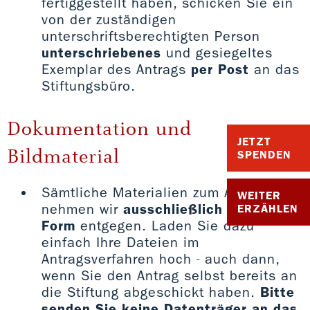
fertiggestellt haben, schicken Sie ein
von der zuständigen
unterschriftsberechtigten Person
unterschriebenes
und gesiegeltes
Exemplar des Antrags
per Post
an das
Stiftungsbüro.
Dokumentation und
JETZT
Bildmaterial
SPENDEN
Sämtliche Materialien zum Antrag
WEITER
nehmen wir
ausschließlich in digitaler
ERZÄHLEN
Form
entgegen. Laden Sie dazu
einfach Ihre Dateien im
Antragsverfahren hoch - auch dann,
wenn Sie den Antrag selbst bereits an
die Stiftung abgeschickt haben.
Bitte
senden Sie keine Datenträger an das