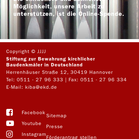
Möglichkeit, unsere Arbeit zu
unterstützen, ist die Online-Spende.
Copyright © JJJJ
Stiftung zur Bewahrung kirchlicher
Baudenkmäler in Deutschland
Herrenhäuser Straße 12, 30419 Hannover
Tel:
0511 - 27 96 333
| Fax: 0511 - 27 96 334
E-Mail:
kiba@ekd.de
Facebook
Sitemap
Youtube
Presse
Instagram
Förderantrag stellen