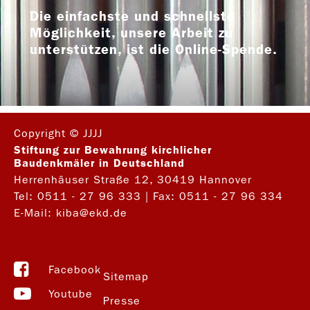
Die einfachste und schnellste
Möglichkeit, unsere Arbeit zu
unterstützen, ist die Online-Spende.
Copyright © JJJJ
Stiftung zur Bewahrung kirchlicher
Baudenkmäler in Deutschland
Herrenhäuser Straße 12, 30419 Hannover
Tel:
0511 - 27 96 333
| Fax: 0511 - 27 96 334
E-Mail:
kiba@ekd.de
Facebook
Sitemap
Youtube
Presse