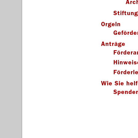
Arc
Stiftun
Orgeln
Geförde
Anträge
Fördera
Hinweis
Förderle
Wie Sie hel
Spende