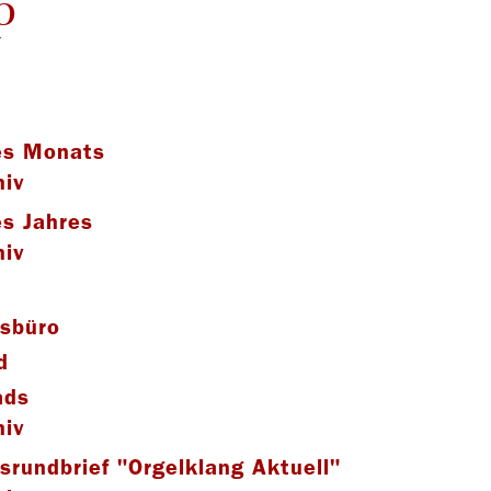
p
es Monats
hiv
es Jahres
hiv
gsbüro
d
ads
hiv
gsrundbrief "Orgelklang Aktuell"