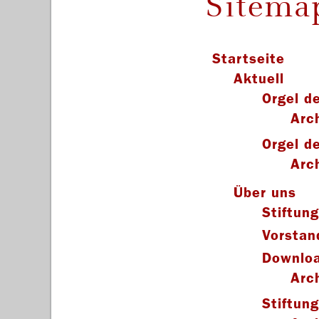
Sitema
Startseite
Aktuell
Orgel d
Arc
Orgel d
Arc
Über uns
Stiftun
Vorstan
Downlo
Arc
Stiftun