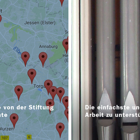
 von der Stiftung
Die einfachste un
nte
Arbeit zu unterst