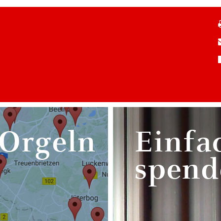
 Orgeln
Einfa
spend