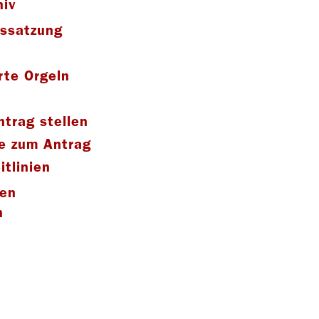
hiv
gssatzung
rte Orgeln
ntrag stellen
e zum Antrag
itlinien
fen
n