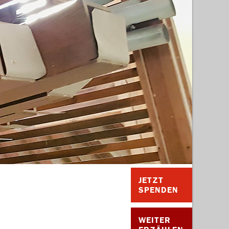
der Stiftung gefördert
JETZT
SPENDEN
WEITER