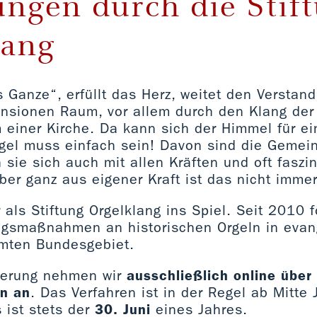
ngen durch die Stif
lang
 Ganze“, erfüllt das Herz, weitet den Verstand
nsionen Raum, vor allem durch den Klang der
einer Kirche. Da kann sich der Himmel für ei
rgel muss einfach sein! Davon sind die Gemei
 sie sich auch mit allen Kräften und oft faszi
ber ganz aus eigener Kraft ist das nicht imme
als Stiftung Orgelklang ins Spiel. Seit 2010 f
ungsmaßnahmen an historischen Orgeln in evan
mten Bundesgebiet.
derung nehmen wir
ausschließlich online über
en an
. Das Verfahren ist in der Regel ab Mitte 
 ist stets der
30. Juni
eines Jahres.