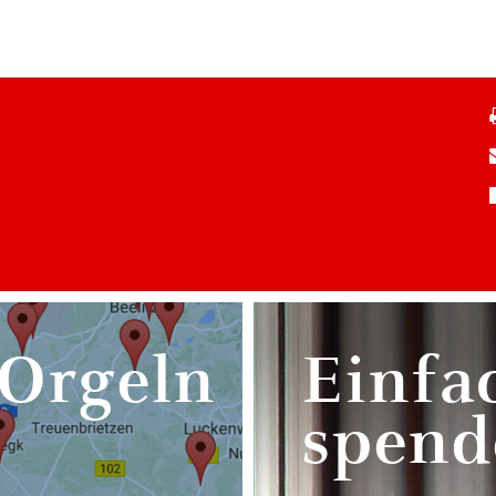
 Orgeln
Einfa
spend