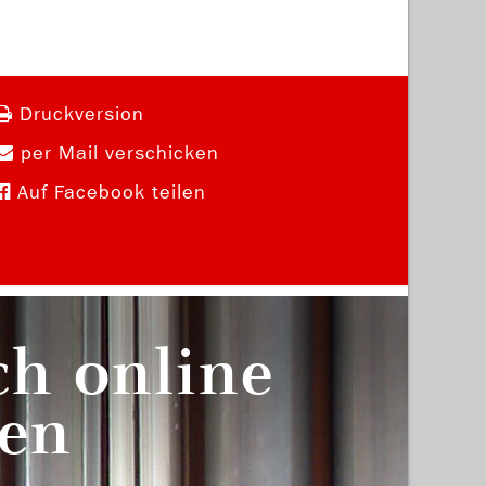
Druckversion
per Mail verschicken
Auf Facebook teilen
ch online
en