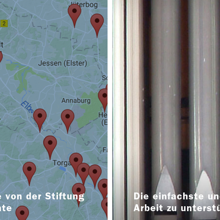
 von der Stiftung
Die einfachste un
nte
Arbeit zu unterst