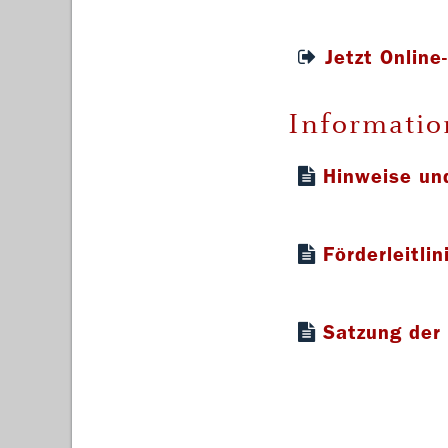
Jetzt Online
Informatio
Hinweise un
pdf 0,21 MB
Förderleitli
pdf 0,15 MB
Satzung der 
pdf 0,05 MB