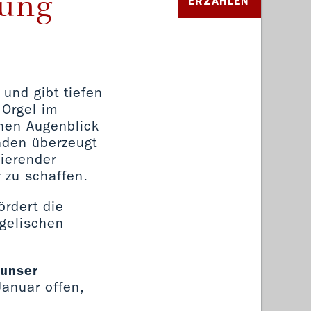
tung
ERZÄHLEN
 und gibt tiefen
 Orgel im
nen Augenblick
nden überzeugt
nierender
r zu schaffen.
ördert die
gelischen
 unser
Januar offen,