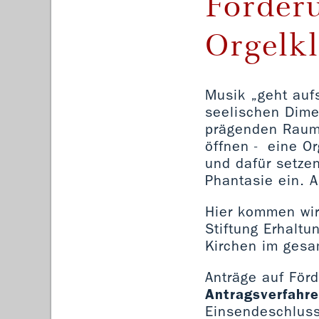
Förderu
Orgelk
Musik „geht aufs
seelischen Dime
prägenden Raum 
öffnen - eine O
und dafür setzen
Phantasie ein. A
Hier kommen wir 
Stiftung Erhalt
Kirchen im gesa
Anträge auf För
Antragsverfahr
Einsendeschluss