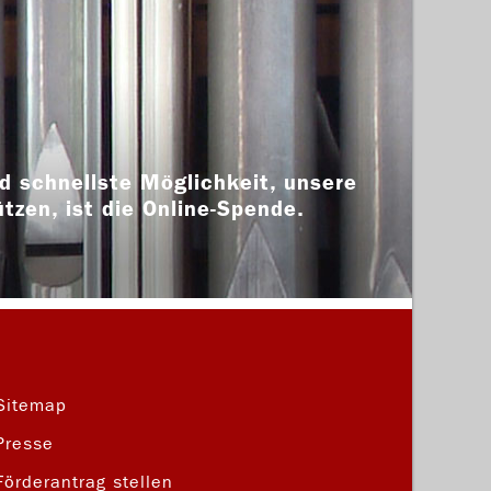
d schnellste Möglichkeit, unsere
ützen, ist die Online-Spende.
Sitemap
Presse
Förderantrag stellen