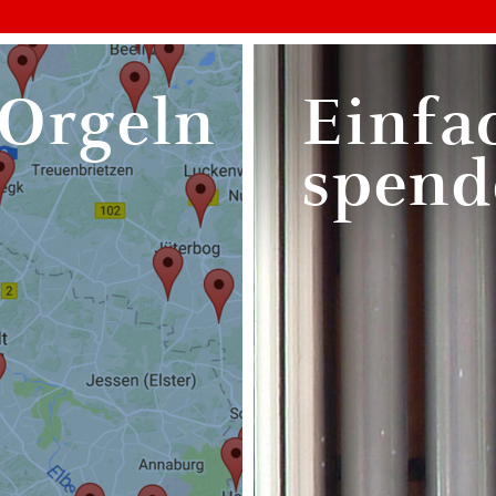
 Orgeln
Einfa
spend