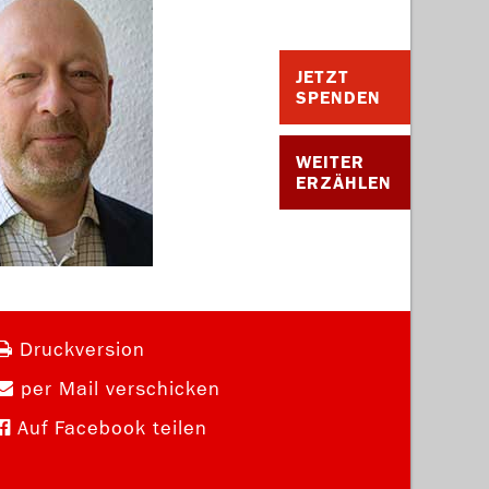
JETZT
SPENDEN
WEITER
ERZÄHLEN
Druckversion
per Mail verschicken
Auf Facebook teilen