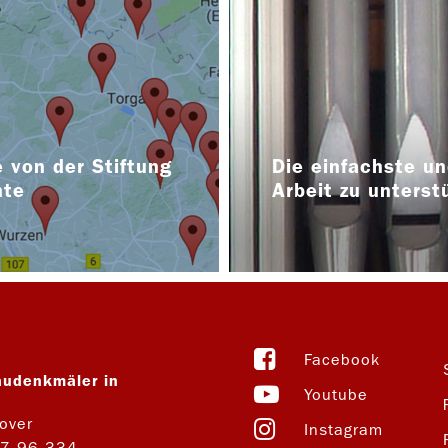
 von der Stiftung
Die einfachste un
nte
Arbeit zu unterst
Facebook
audenkmäler in
Youtube
over
Instagram
27 96 334