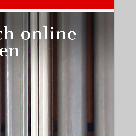
ch online
en