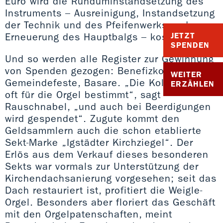
Euro wird die Runduminstandsetzung des
Instruments – Ausreinigung, Instandsetzung
der Technik und des Pfeifenwerks und
JETZT
Erneuerung des Hauptbalgs – kosten.
SPENDEN
Und so werden alle Register zur Gewinnung
von Spenden gezogen: Benefizkonzerte,
WEITER
Gemeindefeste, Basare. „Die Kollekte ist
ERZÄHLEN
oft für die Orgel bestimmt“, sagt
Rauschnabel, „und auch bei Beerdigungen
wird gespendet“. Zugute kommt den
Geldsammlern auch die schon etablierte
Sekt-Marke „Igstädter Kirchziegel“. Der
Erlös aus dem Verkauf dieses besonderen
Sekts war vormals zur Unterstützung der
Kirchendachsanierung vorgesehen; seit das
Dach restauriert ist, profitiert die Weigle-
Orgel. Besonders aber floriert das Geschäft
mit den Orgelpatenschaften, meint