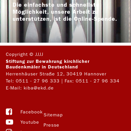
Die einfachste und schnellste
Möglichkeit, unsere Arbeit zu
unterstützen, ist die Online-Spende.
Copyright © JJJJ
Stiftung zur Bewahrung kirchlicher
Baudenkmäler in Deutschland
Herrenhäuser Straße 12, 30419 Hannover
Tel:
0511 - 27 96 333
| Fax: 0511 - 27 96 334
E-Mail:
kiba@ekd.de
Facebook
Sitemap
Youtube
Presse