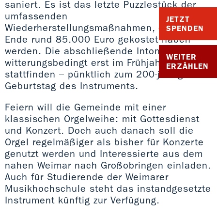
saniert. Es ist das letzte Puzzlestück der
umfassenden
JETZT
Wiederherstellungsmaßnahmen, die am
SPENDEN
Ende rund 85.000 Euro gekostet haben
werden. Die abschließende Intonation kann
WEITER
witterungsbedingt erst im Frühjahr 2020
ERZÄHLEN
stattfinden – pünktlich zum 200-jährigen
Geburtstag des Instruments.
Feiern will die Gemeinde mit einer
klassischen Orgelweihe: mit Gottesdienst
und Konzert. Doch auch danach soll die
Orgel regelmäßiger als bisher für Konzerte
genutzt werden und Interessierte aus dem
nahen Weimar nach Großobringen einladen.
Auch für Studierende der Weimarer
Musikhochschule steht das instandgesetzte
Instrument künftig zur Verfügung.