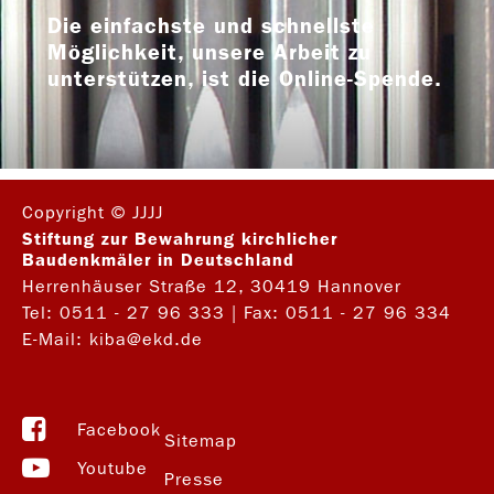
Die einfachste und schnellste
Möglichkeit, unsere Arbeit zu
unterstützen, ist die Online-Spende.
Copyright © JJJJ
Stiftung zur Bewahrung kirchlicher
Baudenkmäler in Deutschland
Herrenhäuser Straße 12, 30419 Hannover
Tel:
0511 - 27 96 333
| Fax: 0511 - 27 96 334
E-Mail:
kiba@ekd.de
Facebook
Sitemap
Youtube
Presse