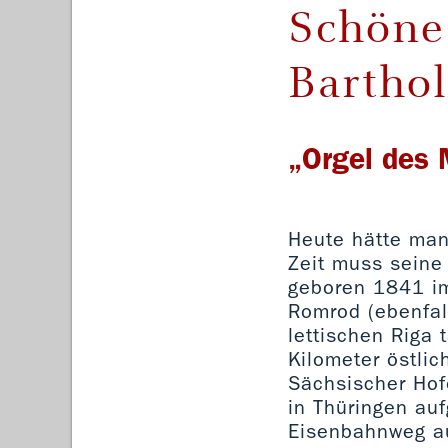
Schöne 
Bartho
„Orgel des
Heute hätte man 
Zeit muss seine
geboren 1841 im
Romrod (ebenfal
lettischen Riga 
Kilometer östlic
Sächsischer Hof
in Thüringen auf
Eisenbahnweg au