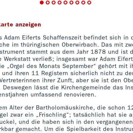
karte anzeigen
 Adam Eiferts Schaffenszeit befindet sich in 
che im thüringischen Oberwirbach. Das mit z
nstrument stammt aus dem Jahr 1878 und ist d
e Werkstatt verließ; insgesamt war Adam Eifer
Die „Orgel des Monats September“ gehört mit 
und ihren 11 Registern sicherlich nicht zu de
ertreterinnen ihrer Zunft, aber sie ist den O
 Deswegen lässt die Kirchengemeinde das In
ienstjahren umfassend renovieren.
dem Alter der Bartholomäuskirche, die schon 
rgel zwar ein „Frischling“; tatsächlich hat sie 
uckel, und die haben sich in den vergangene
rkbar gemacht. Um die Spielbarkeit des Instr