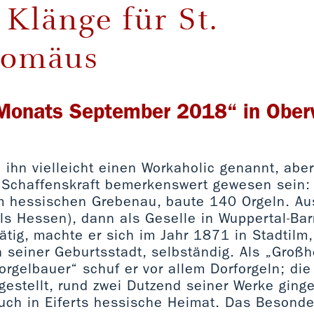
Klänge für St.
lomäus
 Monats September 2018“ in Ober
ihn vielleicht einen Workaholic genannt, aber
 Schaffenskraft bemerkenswert gewesen sein: 
 hessischen Grebenau, baute 140 Orgeln. Aus
ls Hessen), dann als Geselle in Wuppertal-Ba
tätig, machte er sich im Jahr 1871 in Stadtilm
h seiner Geburtsstadt, selbständig. Als „Großh
orgelbauer“ schuf er vor allem Dorforgeln; di
gestellt, rund zwei Dutzend seiner Werke gin
ch in Eiferts hessische Heimat. Das Besonde