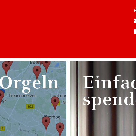
 Orgeln
Einfa
spend