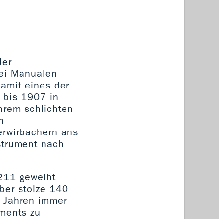
der
wei Manualen
amit eines der
t bis 1907 in
ihrem schlichten
n
berwirbachern ans
strument nach
1211 geweiht
aber stolze 140
n Jahren immer
uments zu