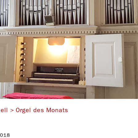
Eifert-Orgel in St. Bartolomäus Oberwirbach
ell
Orgel des Monats
2018