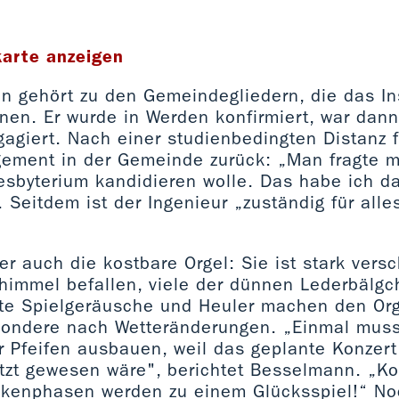
karte anzeigen
 gehört zu den Gemeindegliedern, die das In
en. Er wurde in Werden konfirmiert, war dann 
agiert. Nach einer studienbedingten Distanz f
ment in der Gemeinde zurück: „Man fragte mi
esbyterium kandidieren wolle. Das habe ich d
. Seitdem ist der Ingenieur „zuständig für alle
er auch die kostbare Orgel: Sie ist stark vers
himmel befallen, viele der dünnen Lederbälgc
ute Spielgeräusche und Heuler machen den Org
sondere nach Wetteränderungen. „Einmal muss
r Pfeifen ausbauen, weil das geplante Konzert
tzt gewesen wäre", berichtet Besselmann. „K
ckenphasen werden zu einem Glücksspiel!“ N