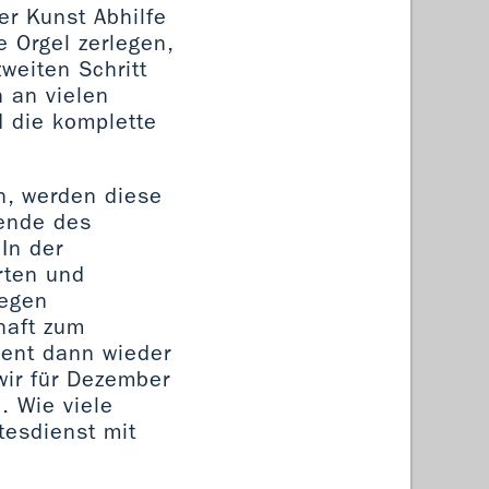
er Kunst Abhilfe
 Orgel zerlegen,
weiten Schritt
n an vielen
d die komplette
n, werden diese
pende des
 In der
rten und
regen
haft zum
ment dann wieder
wir für Dezember
. Wie viele
tesdienst mit