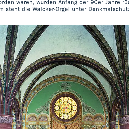
den waren, wurden Anfang der 90er Jahre rü
m steht die Walcker-Orgel unter Denkmalschut