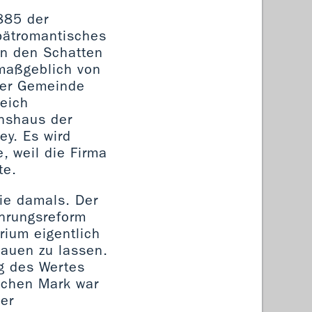
885 der
spätromantisches
in den Schatten
 maßgeblich von
 der Gemeinde
eich
onshaus der
ey. Es wird
, weil die Firma
te.
ie damals. Der
ährungsreform
rium eigentlich
auen zu lassen.
ng des Wertes
schen Mark war
er