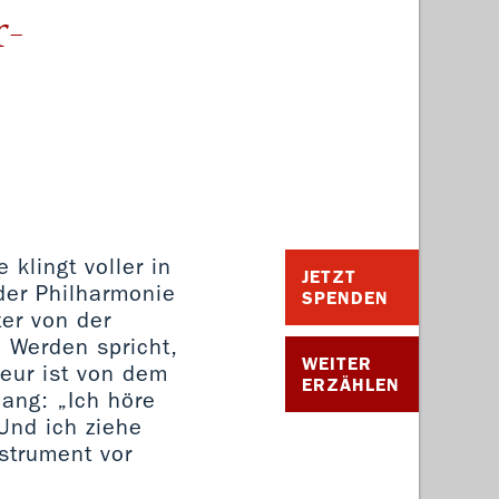
-
klingt voller in
JETZT
der Philharmonie
SPENDEN
er von der
l Werden spricht,
WEITER
ieur ist von dem
ERZÄHLEN
lang: „Ich höre
 Und ich ziehe
strument vor