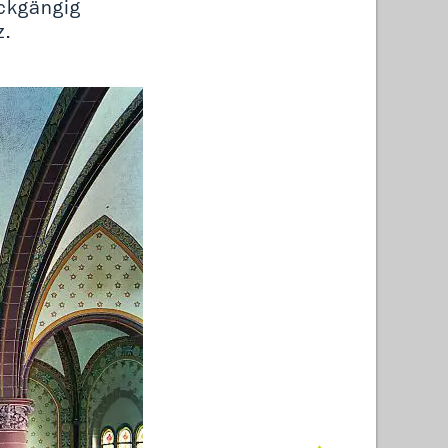
ckgängig
z.