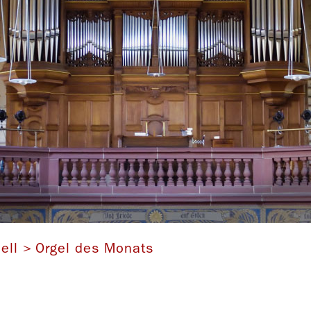
Walcker-Orgel (opus 885) in Essen-Werden
ell
Orgel des Monats