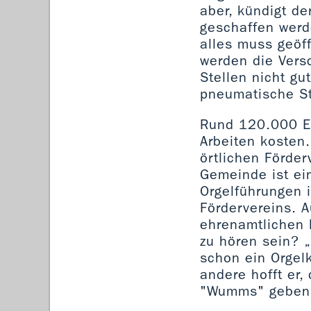
aber, kündigt de
geschaffen werd
alles muss geöff
werden die Versc
Stellen nicht g
pneumatische S
Rund 120.000 Eu
Arbeiten kosten.
örtlichen Förder
Gemeinde ist ei
Orgelführungen
Fördervereins. 
ehrenamtlichen 
zu hören sein? 
schon ein Orgel
andere hofft er
"Wumms" geben