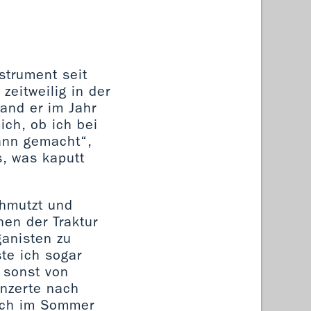
strument seit
zeitweilig in der
and er im Jahr
ch, ob ich bei
ann gemacht“,
s, was kaputt
chmutzt und
hen der Traktur
anisten zu
te ich sogar
 sonst von
onzerte nach
och im Sommer