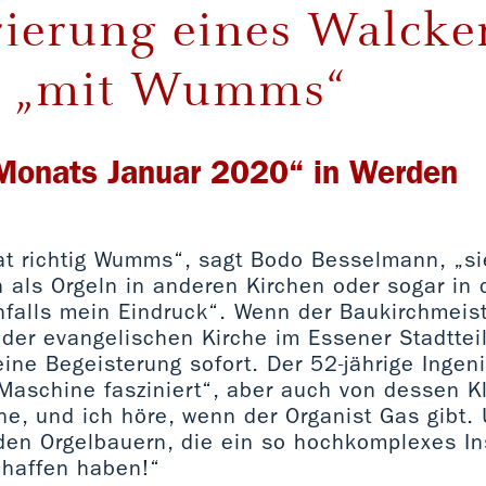
ierung eines Walcker
 „mit Wumms“
 Monats Januar 2020“ in Werden
t richtig Wumms“, sagt Bodo Besselmann, „sie 
 als Orgeln in anderen Kirchen oder sogar in 
nfalls mein Eindruck“. Wenn der Baukirchmeist
 der evangelischen Kirche im Essener Stadttei
eine Begeisterung sofort. Der 52-jährige Ingen
Maschine fasziniert“, aber auch von dessen K
öne, und ich höre, wenn der Organist Gas gibt.
den Orgelbauern, die ein so hochkomplexes In
chaffen haben!“