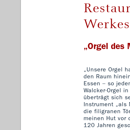
Restaur
Werkes
„Orgel des
„Unsere Orgel ha
den Raum hinein
Essen – so jede
Walcker-Orgel in
überträgt sich s
Instrument „als 
die filigranen T
meinen Hut vor 
120 Jahren ges