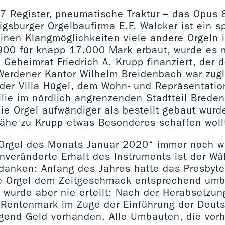
37 Register, pneumatische Traktur – das Opus 
gsburger Orgelbaufirma E.F. Walcker ist ein 
einen Klangmöglichkeiten viele andere Orgeln 
 1900 für knapp 17.000 Mark erbaut, wurde es
Geheimrat Friedrich A. Krupp finanziert, der
Werdener Kantor Wilhelm Breidenbach war zugl
 der Villa Hügel, dem Wohn- und Repräsentati
ilie im nördlich angrenzenden Stadtteil Breden
ie Orgel aufwändiger als bestellt gebaut wurde
Nähe zu Krupp etwas Besonderes schaffen woll
„Orgel des Monats Januar 2020“ immer noch w
nveränderte Erhalt des Instruments ist der W
danken: Anfang des Jahres hatte das Presbyte
e Orgel dem Zeitgeschmack entsprechend umb
 wurde aber nie erteilt: Nach der Herabsetzu
 Rentenmark im Zuge der Einführung der Deut
gend Geld vorhanden. Alle Umbauten, die vorh