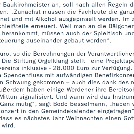
r Baukirchmeister an, soll nach allen Regeln d
en: „Zunächst müssen die Fachleute die ganze
net und mit Alkohol ausgepinselt werden. Im z
hleißteile erneuert. Weil man an die Bälgche
ut herankommt, müssen auch der Spieltisch un
teuerung auseinander gebaut werden“.
ro, so die Berechnungen der Verantwortliche
 Die Stiftung Orgelklang stellt - eine Projekts
vereins inklusive - 28.000 Euro zur Verfügung.
n Spendenfluss mit aufwändigen Benefizkonze
 in Schwung gekommen – auch dies dank des 
Außerdem haben einige Werdener ihre Bereitsc
Mittun signalisiert. Und wann wird das Instru
„Ganz mutig“, sagt Bodo Besselmann, „haben 
konzert in den Gemeindekalender eingetragen“
, dass es nächstes Jahr Weihnachten einen Got
 wird.