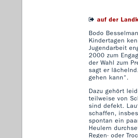
auf der Land
Bodo Besselmann
Kindertagen kenn
Jugendarbeit eng
2000 zum Engage
der Wahl zum Pr
sagt er lächelnd
gehen kann“.
Dazu gehört leid
teilweise von Sc
sind defekt. La
schaffen, insbe
spontan ein paa
Heulern durchse
Regen- oder Tro