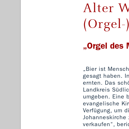
Alter W
(Orgel-
„Orgel des
„Bier ist Mensch
gesagt haben. I
ernten. Das sch
Landkreis Südli
umgeben. Eine b
evangelische Ki
Verfügung, um d
Johanneskirche 
verkaufen“, beri