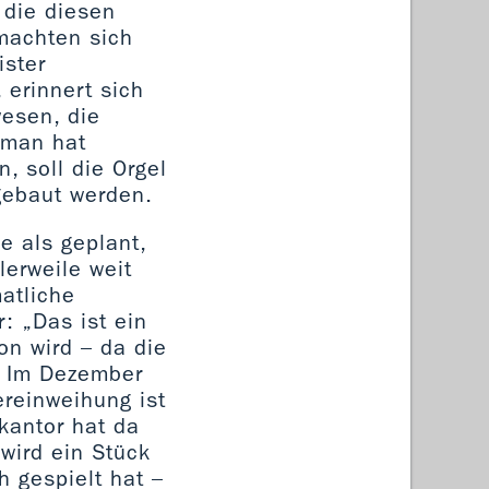
 die diesen
machten sich
ister
 erinnert sich
wesen, die
r man hat
, soll die Orgel
kgebaut werden.
e als geplant,
erweile weit
matliche
: „Das ist ein
on wird – da die
.“ Im Dezember
ereinweihung ist
skantor hat da
 wird ein Stück
 gespielt hat –