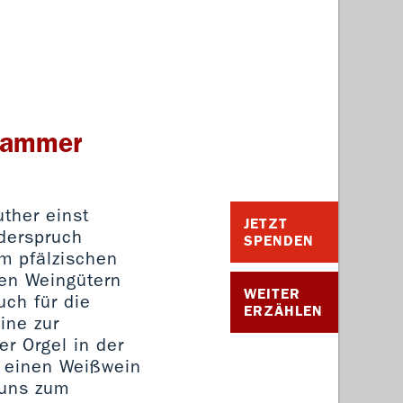
kammer
uther einst
JETZT
iderspruch
SPENDEN
m pfälzischen
gen Weingütern
WEITER
ch für die
ERZÄHLEN
ine zur
r Orgel in der
d einen Weißwein
 uns zum