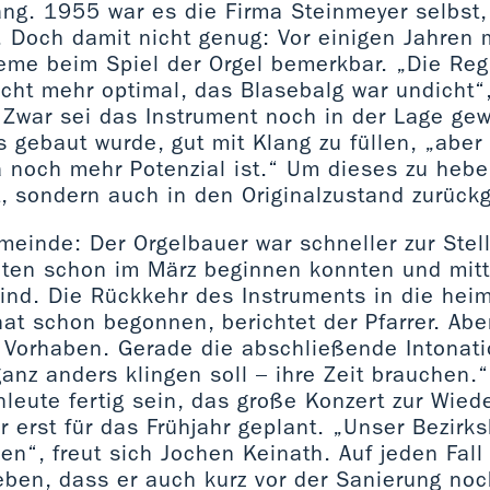
ng. 1955 war es die Firma Steinmeyer selbst,
Doch damit nicht genug: Vor einigen Jahren 
eme beim Spiel der Orgel bemerkbar. „Die Reg
icht mehr optimal, das Blasebalg war undicht“,
 Zwar sei das Instrument noch in der Lage ge
es gebaut wurde, gut mit Klang zu füllen, „abe
 noch mehr Potenzial ist.“ Um dieses zu heben
t, sondern auch in den Originalzustand zurüc
meinde: Der Orgelbauer war schneller zur Stell
iten schon im März beginnen konnten und mittl
sind. Die Rückkehr des Instruments in die hei
at schon begonnen, berichtet der Pfarrer. Aber
 Vorhaben. Gerade die abschließende Intonati
ganz anders klingen soll – ihre Zeit brauchen
leute fertig sein, das große Konzert zur Wied
r erst für das Frühjahr geplant. „Unser Bezirk
en“, freut sich Jochen Keinath. Auf jeden Fall
ben, dass er auch kurz vor der Sanierung noch