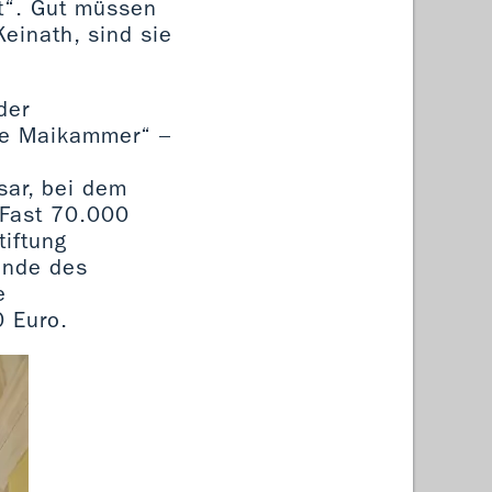
t“. Gut müssen
einath, sind sie
der
che Maikammer“ –
ar, bei dem
„Fast 70.000
iftung
pende des
e
0 Euro.