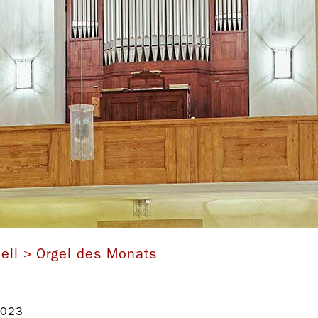
er-Orgel von 1914 in der Johanneskirche Maikammer (Rheinla
ell
Orgel des Monats
2023