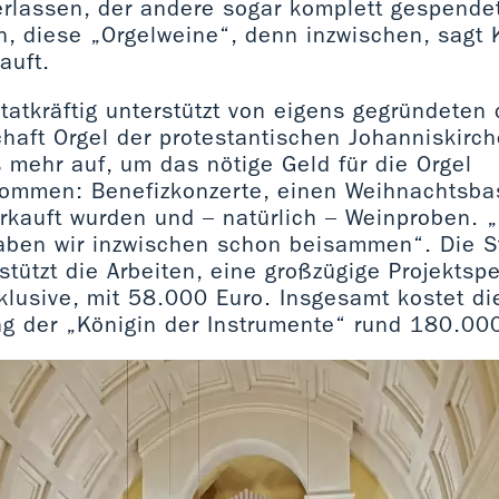
erlassen, der andere sogar komplett gespende
, diese „Orgelweine“, denn inzwischen, sagt K
auft.
atkräftig unterstützt von eigens gegründeten 
haft Orgel der protestantischen Johanniskir
 mehr auf, um das nötige Geld für die Orgel
mmen: Benefizkonzerte, einen Weihnachtsbas
kauft wurden und – natürlich – Weinproben. 
ben wir inzwischen schon beisammen“. Die St
stützt die Arbeiten, eine großzügige Projekts
klusive, mit 58.000 Euro. Insgesamt kostet di
ng der „Königin der Instrumente“ rund 180.00