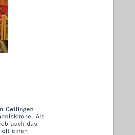
Johan
in Oettingen
nniskirche. Als
lieb auch das
ielt einen