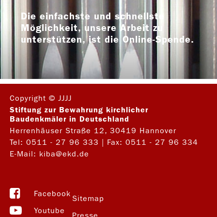
Die einfachste und schnellste
Möglichkeit, unsere Arbeit zu
unterstützen, ist die Online-Spende.
Copyright © JJJJ
Stiftung zur Bewahrung kirchlicher
Baudenkmäler in Deutschland
Herrenhäuser Straße 12, 30419 Hannover
Tel:
0511 - 27 96 333
| Fax: 0511 - 27 96 334
E-Mail:
kiba@ekd.de
Facebook
Sitemap
Youtube
Presse