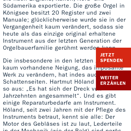
Südamerika exportierte. Die große Orgel in
Königsee besitzt 20 Register und zwei
Manuale; glücklicherweise wurde sie in der
Vergangenheit kaum verändert, sodass sie
heute als das einzige original erhaltene
Instrument aus der letzten Generation der
Orgelbauerfamilie gerühmt werden kann.
JETZT
Die insbesondere in den letzten Jahren
SPENDEN
kaum vorhandene Neigung, das imposante
Werk zu verändern, hat indes auch
WEITER
Schattenseiten. Hartmut Höland drückt es
ERZÄHLEN
so aus: „Es hat sich der Dreck von
Jahrzehnten angesammelt“. Und es gibt
einige Reparaturbedarfe am Instrument.
Höland, seit zwei Jahren mit der Pflege des
Instruments betraut, kennt sie alle: Der
Motor des Gebläses ist zu laut, Lederteile
in der Mechanik (wie der Balg) sind porös