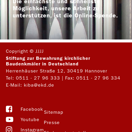
Die einfachste und schnellste
Möglichkeit, unsere Arbeit zu
unterstützen, ist die Online-Spende.
Copyright © JJJJ
Stiftung zur Bewahrung kirchlicher
Baudenkmäler in Deutschland
Herrenhäuser Straße 12, 30419 Hannover
Tel:
0511 - 27 96 333
| Fax: 0511 - 27 96 334
E-Mail:
kiba@ekd.de
Facebook
Sitemap
Youtube
Presse
Instagram