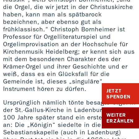
die Orgel, die wir jetzt in der Christuskirche
haben, kann man als spätbarock
bezeichnen, aber ebenso gut als
frühklassisch.“ Christoph Bornheimer ist
Professor für Orgelliteraturspiel und
Orgelimprovisation an der Hochschule für
Kirchenmusik Heidelberg; er kennt sich aus
mit dem besonderen Charakter des der
Krämer-Orgel und ihrer Geschichte und er
weiß, dass es ein Glücksfall für die
Gemeinde ist, dieses „singuläre“
Instrument hören zu dürfen.
JETZT
SPENDEN
Ursprünglich nämlich tönte besagte Orgel in
der St.-Gallus-Kirche in Ladenburg. Knapp
WEITER
100 Jahre später stand ein erster Umzug
ERZÄHLEN
an: Die „Königin“ siedelte in die St.
Sebastianskapelle (auch in Ladenburg)