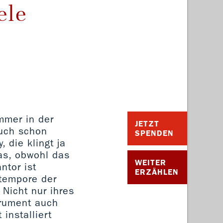
ele
mmer in der
JETZT
auch schon
SPENDEN
, die klingt ja
as, obwohl das
WEITER
ntor ist
ERZÄHLEN
stempore der
Nicht nur ihres
trument auch
installiert