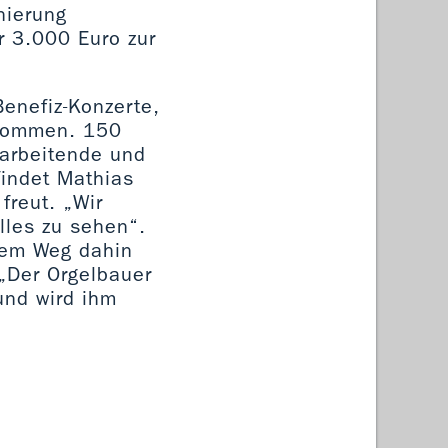
nierung
r 3.000 Euro zur
enefiz-Konzerte,
genommen. 150
arbeitende und
findet Mathias
freut. „Wir
lles zu sehen“.
tem Weg dahin
 „Der Orgelbauer
und wird ihm