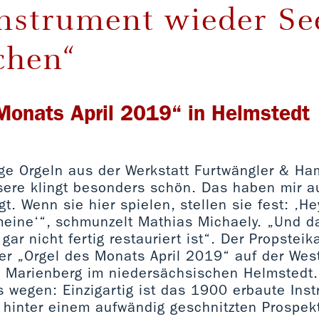
nstrument wieder Se
chen“
Monats April 2019“ in Helmstedt
ge Orgeln aus der Werkstatt Furtwängler & Ha
sere klingt besonders schön. Das haben mir 
t. Wenn sie hier spielen, stellen sie fest: ‚Hey
 meine‘“, schmunzelt Mathias Michaely. „Und d
ar nicht fertig restauriert ist“. Der Propsteika
der „Orgel des Monats April 2019“ auf der We
. Marienberg im niedersächsischen Helmstedt. 
 wegen: Einzigartig ist das 1900 erbaute Ins
 hinter einem aufwändig geschnitzten Prospekt 