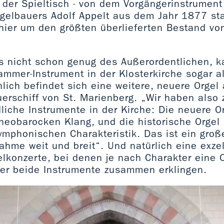
 der Spieltisch - von dem Vorgängerinstrument
rgelbauers Adolf Appelt aus dem Jahr 1877 s
hier um den größten überlieferten Bestand von
s nicht schon genug des Außerordentlichen, 
ammer-Instrument in der Klosterkirche sogar a
lich befindet sich eine weitere, neuere Orgel
erschiff von St. Marienberg. „Wir haben also z
liche Instrumente in der Kirche: Die neuere O
eobarocken Klang, und die historische Orgel 
ymphonischen Charakteristik. Das ist ein groß
hme weit und breit“. Und natürlich eine exzel
elkonzerte, bei denen je nach Charakter eine 
er beide Instrumente zusammen erklingen.