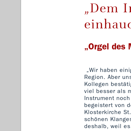
„Dem I
einhau
„Orgel des 
„Wir haben eini
Region. Aber un
Kollegen bestätig
viel besser als
Instrument noch g
begeistert von 
Klosterkirche St
schönen Klanges
deshalb, weil es