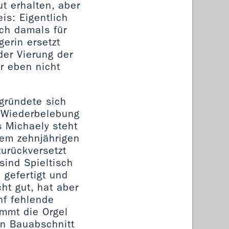
ut erhalten, aber
is: Eigentlich
ich damals für
erin ersetzt
der Vierung der
er eben nicht
gründete sich
e Wiederbelebung
 Michaely steht
rem zehnjährigen
zurückversetzt
sind Spieltisch
 gefertigt und
ht gut, hat aber
ünf fehlende
ommt die Orgel
en Bauabschnitt