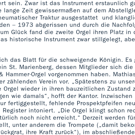
ert sein. Zwar ist das Instrument erstaunlich g
e lange Zeit gewissermaßen auf dem Abstellgle
neumatischer Traktur ausgestattet und klangl
en – 1973 abgerissen und durch die Nachfolg
um Glück fand die zweite Orgel ihren Platz in 
as historische Instrument zwar stillgelegt, ab
ch das Blatt für die schweigende Königin. Es 
ein St. Marienberg, dessen Mitglieder sich di
 & Hammer-Orgel vorgenommen haben. Mathias
er zählenden Verein vor. „Spätestens zu unse
e Orgel wieder in ihren bauzeitlichen Zustand 
gen wie damals“, hofft der Kantor. Inzwischen 
ur fertiggestellt, fehlende Prospektpfeifen neu
Register intoniert. „Die Orgel klingt schon rec
atürlich noch nicht erreicht.“ Derzeit werden f
tellt, unter anderem die Trompete („damit bek
Rückgrat, ihre Kraft zurück“), im abschließend