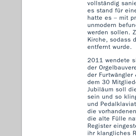
vollständig sani
es stand für ein
hatte es – mit p
unmodern befund
werden sollen. Z
Kirche, sodass d
entfernt wurde.
2011 wendete si
der Orgelbauver
der Furtwängler
dem 30 Mitglied
Jubiläum soll di
sein und so klin
und Pedalklaviat
die vorhandenen 
die alte Fülle n
Register einges
ihr klangliches 