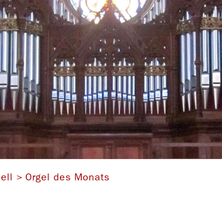
urtwängler-Orgel von 1900 in der Klosterkirche St. Marienbe
ell
Orgel des Monats