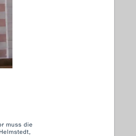
Furtwä
or muss die
 Helmstedt,