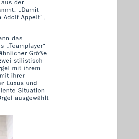
 aus der
tammt. „Damit
 Adolf Appelt“,
kann das
ls „Teamplayer“
 ähnlicher Größe
wei stilistisch
rgel mit ihrem
mit ihrer
er Luxus und
lente Situation
Orgel ausgewählt