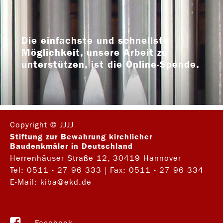
Die einfachste und schnellste
Möglichkeit, unsere Arbeit zu
unterstützen, ist die Online-Spende.
Copyright © JJJJ
Stiftung zur Bewahrung kirchlicher
Baudenkmäler in Deutschland
Herrenhäuser Straße 12, 30419 Hannover
Tel:
0511 - 27 96 333
| Fax: 0511 - 27 96 334
E-Mail:
kiba@ekd.de
Facebook