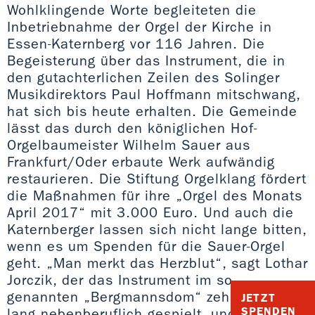
Wohlklingende Worte begleiteten die
Inbetriebnahme der Orgel der Kirche in
Essen-Katernberg vor 116 Jahren. Die
Begeisterung über das Instrument, die in
den gutachterlichen Zeilen des Solinger
Musikdirektors Paul Hoffmann mitschwang,
hat sich bis heute erhalten. Die Gemeinde
lässt das durch den königlichen Hof-
Orgelbaumeister Wilhelm Sauer aus
Frankfurt/Oder erbaute Werk aufwändig
restaurieren. Die Stiftung Orgelklang fördert
die Maßnahmen für ihre „Orgel des Monats
April 2017“ mit 3.000 Euro. Und auch die
Katernberger lassen sich nicht lange bitten,
wenn es um Spenden für die Sauer-Orgel
geht. „Man merkt das Herzblut“, sagt Lothar
Jorczik, der das Instrument im so
genannten „Bergmannsdom“ zehn Jahre
JETZT
SPENDEN
lang nebenberuflich gespielt, und viele