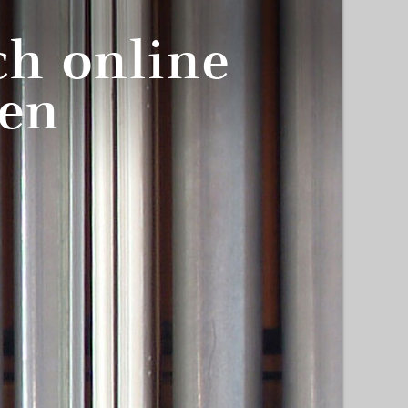
ch online
en