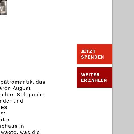
JETZT
SPENDEN
WEITER
ERZÄHLEN
Spätromantik, das
waren August
eichen Stilepoche
ander und
res
ist
 der
rchaus in
wagte, was die