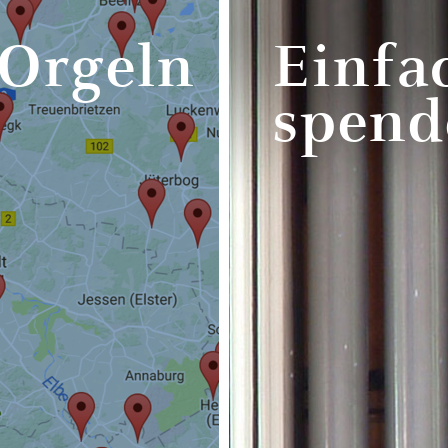
 Orgeln
Einfa
spend