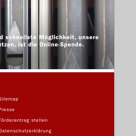
d schnellste Möglichkeit, unsere
ützen, ist die Online-Spende.
Sitemap
Presse
Förderantrag stellen
Datenschutzerklärung