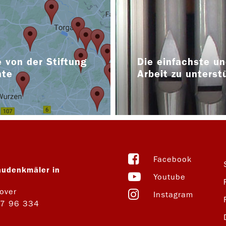
 von der Stiftung
Die einfachste un
nte
Arbeit zu unterst
Facebook
audenkmäler in
Youtube
over
Instagram
27 96 334