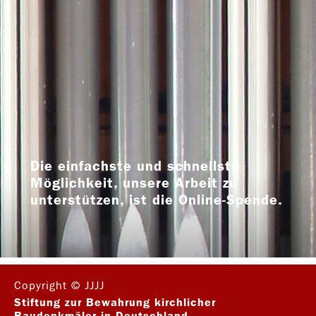
Die einfachste und schnellste
Möglichkeit, unsere Arbeit zu
unterstützen, ist die Online-Spende.
Copyright © JJJJ
Stiftung zur Bewahrung kirchlicher
Baudenkmäler in Deutschland